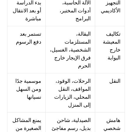
التجهيز
الآلة الحاسبة،
بدء الدراسة
الأكاديمي
أدوات المختبر،
أو بعد الانتقال
البرامج
مباشرة
تكاليف
البقالة،
تستمر بعد
المعيشة
المستلزمات
دفع الرسوم
خارج
الشخصية، الغسيل،
البوابة
فرق الإيجار خارج
الحرم
النقل
الرحلات، الوقود،
موسمية جدًا
المواقف، النقل
ومن السهل
المحلي، الزيارات
نسيانها
إلى المنزل
هامش
الصيدلية، شاحن
يمنع المشاكل
شخصي
بديل، رسم مفاجئ
الصغيرة من