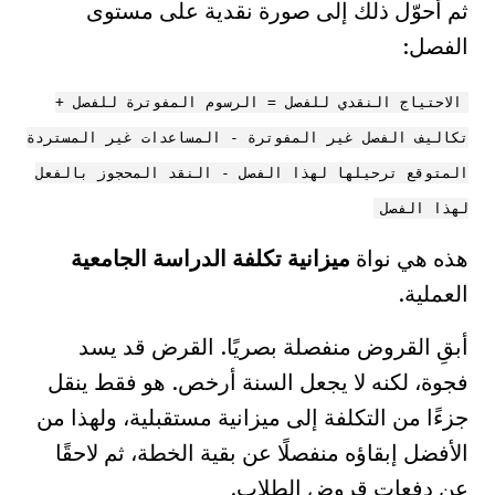
ثم أحوّل ذلك إلى صورة نقدية على مستوى
الفصل:
الاحتياج النقدي للفصل = الرسوم المفوترة للفصل +
تكاليف الفصل غير المفوترة - المساعدات غير المستردة
المتوقع ترحيلها لهذا الفصل - النقد المحجوز بالفعل
لهذا الفصل
هذه هي نواة
ميزانية تكلفة الدراسة الجامعية
العملية.
أبقِ القروض منفصلة بصريًا. القرض قد يسد
فجوة، لكنه لا يجعل السنة أرخص. هو فقط ينقل
جزءًا من التكلفة إلى ميزانية مستقبلية، ولهذا من
الأفضل إبقاؤه منفصلًا عن بقية الخطة، ثم لاحقًا
عن
دفعات قروض الطلاب
.