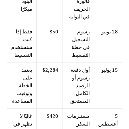
فاتورة
البنود
الخريف
مبكرًا
في البوابة
28 يونيو
رسوم
$50
فقط إذا
التسجيل
كنت
في خطة
ستستخدم
التقسيط
التقسيط
15 يوليو
أول دفعة
$2,284
يعتمد
رسوم أو
على
الرصيد
الخطة
الكامل
وتوقيت
المستحق
المساعدة
5
مستلزمات
$420
غالبًا لا
أغسطس
السكن
تظهر في