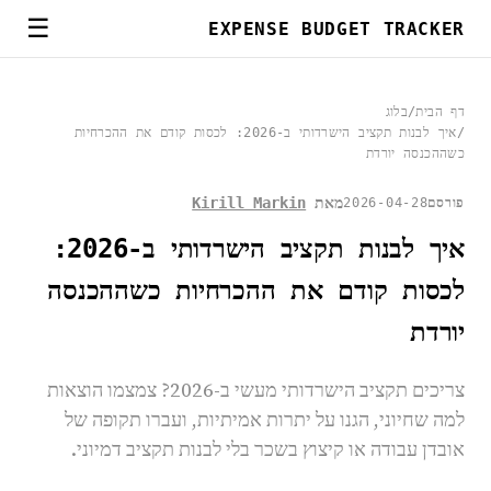
☰
EXPENSE BUDGET TRACKER
דף הבית
/
בלוג
/
איך לבנות תקציב הישרדותי ב-2026: לכסות קודם את ההכרחיות
כשההכנסה יורדת
מאת
Kirill Markin
פורסם
2026-04-28
איך לבנות תקציב הישרדותי ב-2026:
לכסות קודם את ההכרחיות כשההכנסה
יורדת
צריכים תקציב הישרדותי מעשי ב-2026? צמצמו הוצאות
למה שחיוני, הגנו על יתרות אמיתיות, ועברו תקופה של
אובדן עבודה או קיצוץ בשכר בלי לבנות תקציב דמיוני.