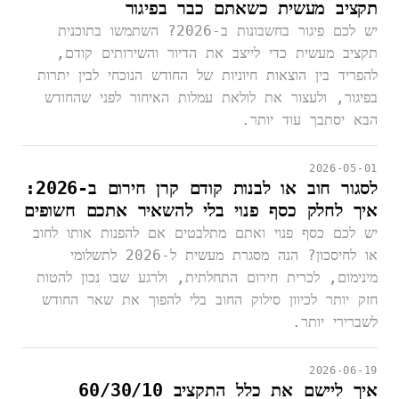
תקציב מעשית כשאתם כבר בפיגור
יש לכם פיגור בחשבונות ב-2026? השתמשו בתוכנית
תקציב מעשית כדי לייצב את הדיור והשירותים קודם,
להפריד בין הוצאות חיוניות של החודש הנוכחי לבין יתרות
בפיגור, ולעצור את לולאת עמלות האיחור לפני שהחודש
הבא יסתבך עוד יותר.
2026-05-01
לסגור חוב או לבנות קודם קרן חירום ב-2026:
איך לחלק כסף פנוי בלי להשאיר אתכם חשופים
יש לכם כסף פנוי ואתם מתלבטים אם להפנות אותו לחוב
או לחיסכון? הנה מסגרת מעשית ל-2026 לתשלומי
מינימום, לכרית חירום התחלתית, ולרגע שבו נכון להטות
חזק יותר לכיוון סילוק החוב בלי להפוך את שאר החודש
לשברירי יותר.
2026-06-19
איך ליישם את כלל התקציב 60/30/10