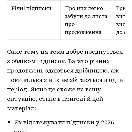
Річні підписки
Про них легко
Трима
забути до листа
витра
про
види
продовження
до сп
Саме тому ця тема добре поєднується
з обліком підписок. Багато річних
продовжень здаються дрібницею, аж
поки кілька з них не збігаються в один
період. Якщо це схоже на вашу
ситуацію, стане в пригоді й цей
матеріал:
Як відстежувати підписки у 2026
році