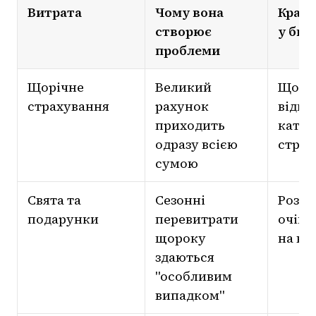
Витрата
Чому вона
Кращи
створює
у бюд
проблеми
Щорічне
Великий
Щомі
страхування
рахунок
відкл
приходить
катег
одразу всією
страх
сумою
Свята та
Сезонні
Розпо
подарунки
перевитрати
очіку
щороку
на вес
здаються
"особливим
випадком"