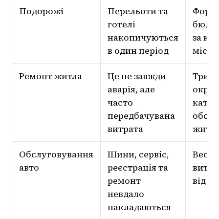
Подорожі
Перельоти та
Форм
готелі
бюдже
накопичуються
за кіл
в один період
місяц
Ремонт житла
Це не завжди
Трим
аварія, але
окре
часто
катег
передбачувана
обслу
витрата
житл
Обслуговування
Шини, сервіс,
Вести
авто
реєстрація та
витра
ремонт
від п
невдало
накладаються