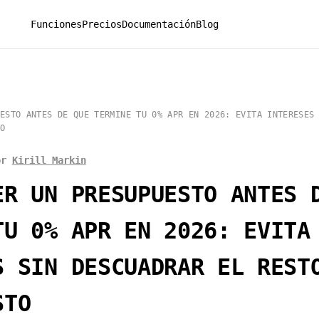
Funciones
Precios
Documentación
Blog
ESTO ANTES DE QUE TERMINE TU 0% APR EN 2026: EVITA INTERESES
O
or
Kirill Markin
ER UN PRESUPUESTO ANTES 
TU 0% APR EN 2026: EVITA
S SIN DESCUADRAR EL REST
STO