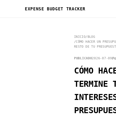
EXPENSE BUDGET TRACKER
INICIO
/
BLOG
/
CÓMO HACER UN PRESUPU
RESTO DE TU PRESUPUEST
P
PUBLICADO
2026-07-09
CÓMO HAC
TERMINE 
INTERESE
PRESUPUE