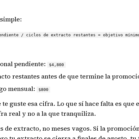
 simple:
endiente / ciclos de extracto restantes = objetivo mínim
onal pendiente:
$4,800
acto restantes antes de que termine la promoc
ago mensual:
$800
 te guste esa cifra. Lo que sí hace falta es que
fra real y no a la que tranquiliza.
os de extracto, no meses vagos. Si la promoció
o tu extracto se cierra a finales de agosto, tu 