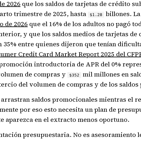
de 2026
que los saldos de tarjetas de crédito s
uarto trimestre de 2025, hasta
billones. L
$1.28
o de 2026
que el 16% de los adultos no pagó to
terior, y que los saldos medios de tarjetas de 
 35% entre quienes dijeron que tenían dificult
umer Credit Card Market Report 2025 del CFP
a promoción introductoria de APR del 0% repr
 volumen de compras y
mil millones en sal
$352
tercio del volumen de compras y de los saldos 
rrastran saldos promocionales mientras el re
amente por eso esto necesita un plan de presup
ite aparezca en el extracto menos oportuno.
ntación presupuestaria. No es asesoramiento leg