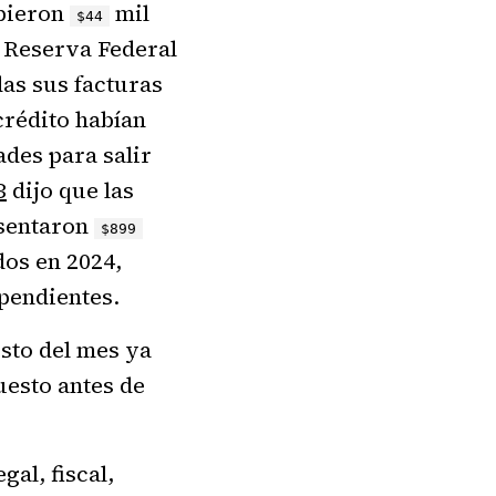
ubieron
mil
$44
a Reserva Federal
das sus facturas
crédito habían
ades para salir
B
dijo que las
esentaron
$899
dos en 2024,
pendientes.
sto del mes ya
uesto antes de
al, fiscal,