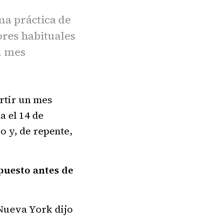
ma práctica de
ores habituales
u mes
ertir un mes
a el 14 de
o y, de repente,
uesto antes de
 Nueva York dijo