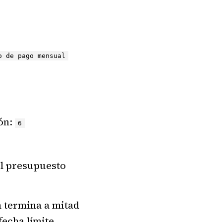
o de pago mensual
ión:
6
 el presupuesto
n termina a mitad
fecha límite