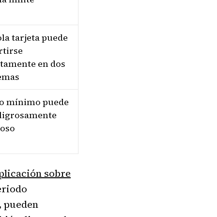
la tarjeta puede
rtirse
etamente en dos
emas
go mínimo puede
eligrosamente
oso
plicación sobre
eriodo
o, pueden