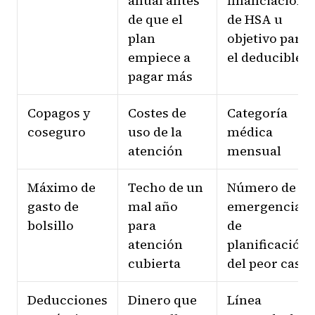
anual antes
financiación
de que el
de HSA u
plan
objetivo para
empiece a
el deducible
pagar más
Copagos y
Costes de
Categoría
coseguro
uso de la
médica
atención
mensual
Máximo de
Techo de un
Número de
gasto de
mal año
emergencia o
bolsillo
para
de
atención
planificación
cubierta
del peor caso
Deducciones
Dinero que
Línea