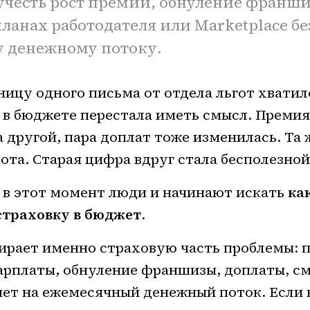
 учесть рост премий, обнуление франш
ланах работодателя или Marketplace бе
 денежному потоку.
ицу одного письма от отдела льгот хватил
 в бюджете перестала иметь смысл. Премия
 другой, пара доплат тоже изменилась. Та ж
бота. Старая цифра вдруг стала бесполезной
в этот момент люди и начинают искать
ка
траховку в бюджет
.
бирает именно страховую часть проблемы: 
арплаты, обнуление франшизы, доплаты, см
ияет на ежемесячный денежный поток. Если