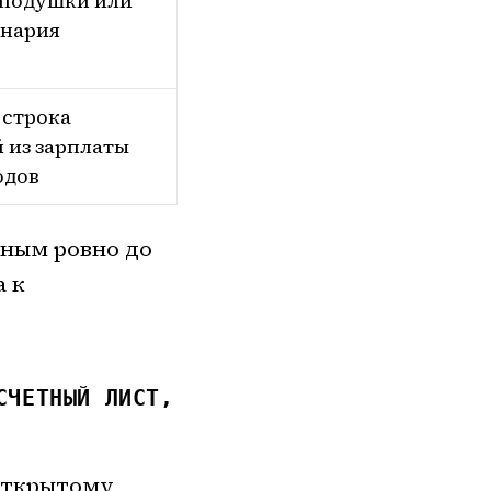
 подушки или
енария
 строка
 из зарплаты
одов
йным ровно до
а к
СЧЕТНЫЙ ЛИСТ,
 открытому