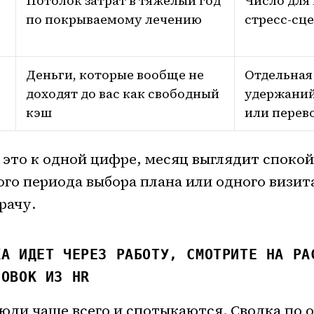
в
Потолок затрат в тяжелый год
Число для
по покрываемому лечению
стресс-сц
Деньги, которые вообще не
Отдельная
доходят до вас как свободный
удержаний
кэш
или перев
е это к одной цифре, месяц выглядит споко
ого периода выбора плана или одного визит
рачу.
КА ИДЕТ ЧЕРЕЗ РАБОТУ, СМОТРИТЕ НА РА
ЛОВОК ИЗ HR
юди чаще всего и спотыкаются. Сводка по