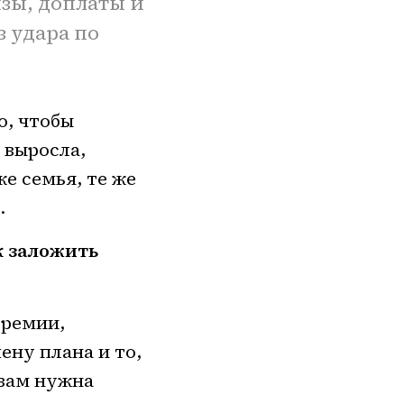
изы, доплаты и
з удара по
о, чтобы
 выросла,
е семья, те же
.
к заложить
премии,
ену плана и то,
 вам нужна