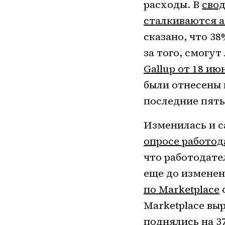
расходы. В
свод
сталкиваются 
сказано, что 3
за того, смогу
Gallup от 18 ию
были отнесены к
последние пять
Изменилась и с
опросе работода
что работодате
еще до изменен
по Marketplace
Marketplace выр
поднялись на 37