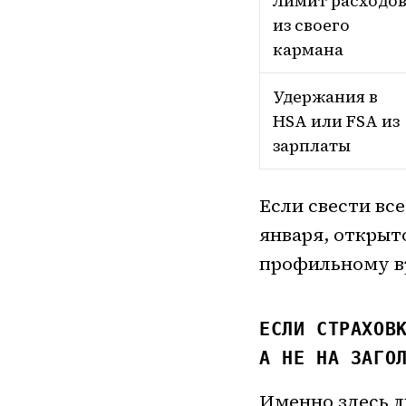
Лимит расходо
из своего
кармана
Удержания в
HSA или FSA из
зарплаты
Если свести вс
января, открыт
профильному в
ЕСЛИ СТРАХОВ
А НЕ НА ЗАГО
Именно здесь л