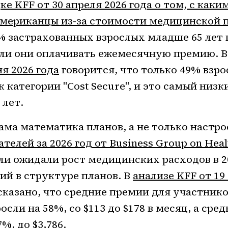
ке KFF от 30 апреля 2026 года о том, с как
американцы из-за стоимости медицинской
8% застрахованных взрослых младше 65 лет
т ли они оплачивать ежемесячную премию. 
ня 2026 года
говорится, что только 49% взр
 категории "Cost Secure", и это самый низк
 лет.
ама математика планов, а не только настро
телей за 2026 год от Business Group on Heal
ли ожидали рост медицинских расходов в 2
ий в структуре планов. В
анализе KFF от 19
сказано, что средние премии для участник
осли на 58%, со $113 до $178 в месяц, а ср
%, до $3,786.