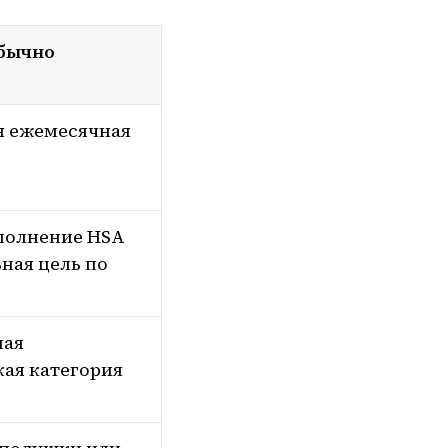
обычно
я ежемесячная
ополнение HSA
ная цель по
ная
ая категория