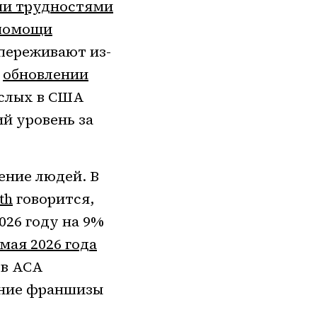
ими трудностями
 помощи
 переживают из-
В
обновлении
ослых в США
ий уровень за
ение людей. В
th
говорится,
026 году на 9%
 мая 2026 года
ов ACA
едние франшизы