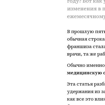
году? Вот как
изменения в п
ежемесячному
В прошлую пятн
обычная строка
франшиза стала
врачи, та же ра
Обычно именно 
медицинскую с
Эта статья раз
удержания из з
как все это вл